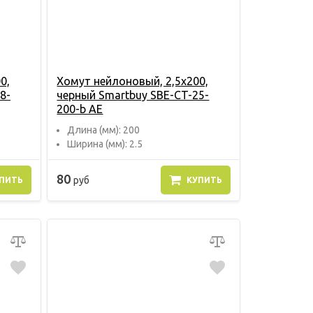
0,
Хомут нейлоновый, 2,5х200,
8-
черный Smartbuy SBE-CT-25-
200-b AE
Длина (мм): 200
Ширина (мм): 2.5
80
руб
ПИТЬ
КУПИТЬ