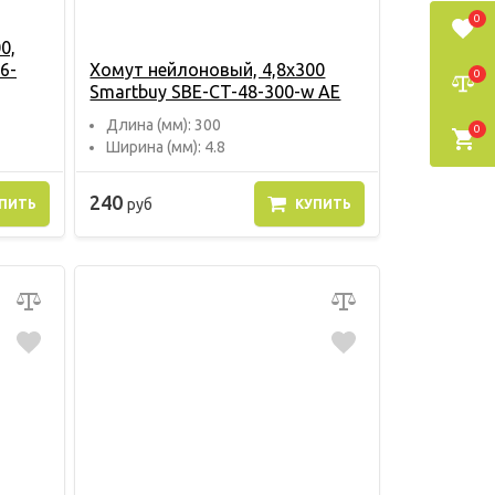
0
0,
6-
Хомут нейлоновый, 4,8х300
0
Smartbuy SBE-CT-48-300-w AE
Длина (мм): 300
0
Ширина (мм): 4.8
240
руб
ПИТЬ
КУПИТЬ