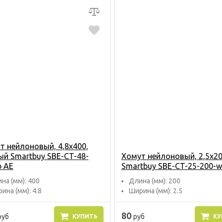
т нейлоновый, 4,8х400,
ый Smartbuy SBE-CT-48-
Хомут нейлоновый, 2,5х2
b AE
Smartbuy SBE-CT-25-200-w
на (мм): 400
Длина (мм): 200
ина (мм): 4.8
Ширина (мм): 2.5
80
руб
руб
КУПИТЬ
КУ