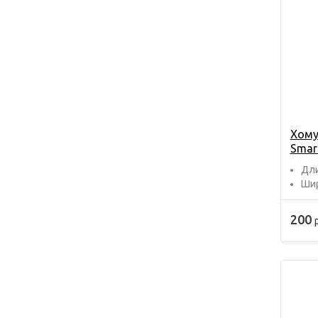
Хому
Smar
Дли
Шир
200