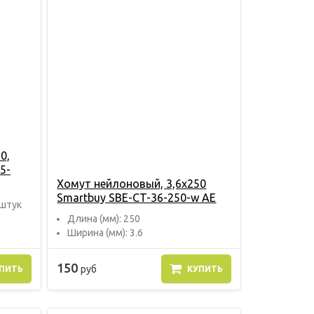
0,
5-
Хомут нейлоновый, 3,6х250
Smartbuy SBE-CT-36-250-w AE
 штук
Длина (мм): 250
Ширина (мм): 3.6
150
руб
ПИТЬ
КУПИТЬ