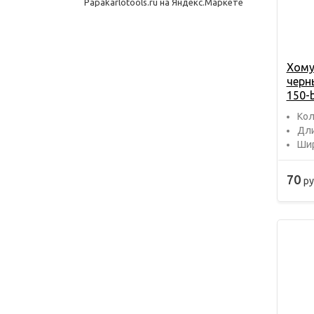
Хому
черн
150-
Кол
Дли
Шир
70
ру