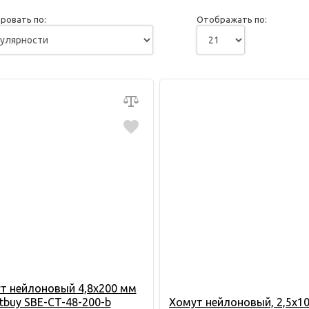
ровать по:
Отображать по:
т нейлоновый 4,8х200 мм
tbuy SBE-CT-48-200-b
Хомут нейлоновый, 2,5х1