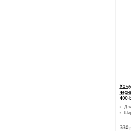
Хому
черн
400-
Дли
Шир
330