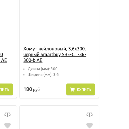
Хомут нейлоновый, 3,6х300,
50
черный Smartbuy SBE-CT-36-
 AE
300-b AE
Длина (мм): 300
Ширина (мм): 3.6
180
руб
ПИТЬ
КУПИТЬ