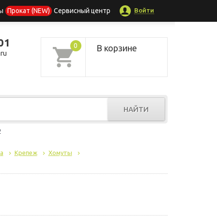
Войти
ы
Прокат (NEW)
Сервисный центр
01
0
В корзине
ru
НАЙТИ
р
а
Крепеж
Хомуты