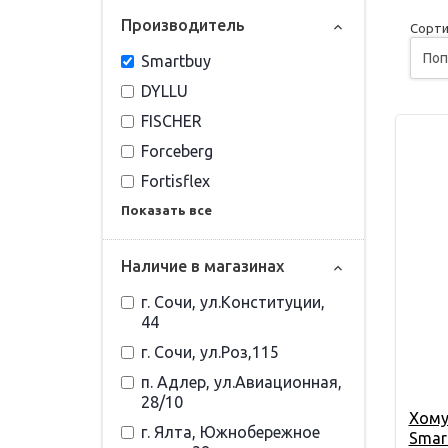
Прoизвoдитель
Сорти
Smartbuy
DYLLU
FISCHER
Forceberg
Fortisflex
Показать все
Наличие в магазинах
г. Сочи, ул.Конституции,
44
г. Сочи, ул.Роз,115
п. Адлер, ул.Авиационная,
28/10
Хому
г. Ялта, Южнобережное
Smar