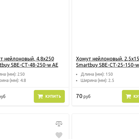
т нейлоновый, 4,8х250
Хомут нейлоновый, 2,5х1
tbuy SBE-CT-48-250-w AE
Smartbuy SBE-CT-25-150-w
на (мм): 250
Длина (мм): 150
ина (мм): 4.8
Ширина (мм): 2.5
70
руб
руб
КУПИТЬ
КУ