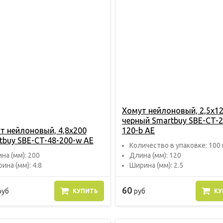
Хомут нейлоновый, 2,5х12
черный Smartbuy SBE-CT-2
т нейлоновый, 4,8х200
120-b AE
tbuy SBE-CT-48-200-w AE
Количество в упаковке: 100
на (мм): 200
Длина (мм): 120
ина (мм): 4.8
Ширина (мм): 2.5
60
руб
руб
КУПИТЬ
КУ