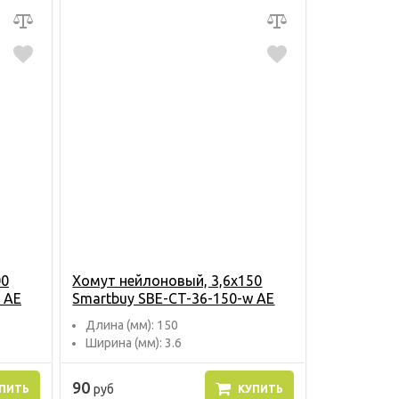
00
Хомут нейлоновый, 3,6х150
 AE
Smartbuy SBE-CT-36-150-w AE
Длина (мм): 150
Ширина (мм): 3.6
90
руб
ПИТЬ
КУПИТЬ