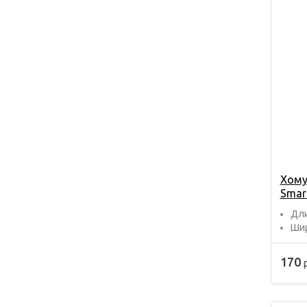
Хому
Smar
Дли
Шир
170