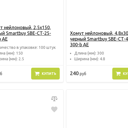
т нейлоновый, 2,5х150,
ый Smartbuy SBE-CT-25-
Хомут нейлоновый, 4,8х30
b AE
черный Smartbuy SBE-CT-4
300-b AE
ичество в упаковке: 100 штук
на (мм): 150
Длина (мм): 300
ина (мм): 2.5
Ширина (мм): 4.8
240
б
руб
КУПИТЬ
КУ