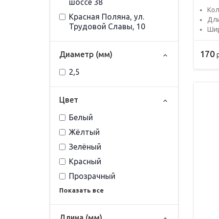
шоссе 38
Кол
Красная Поляна, ул.
Дли
Трудовой Славы, 10
Шир
170
Диаметр (мм)
2,5
Цвет
Белый
Жёлтый
Зелёный
Красный
Прозрачный
Показать все
Длина (мм)