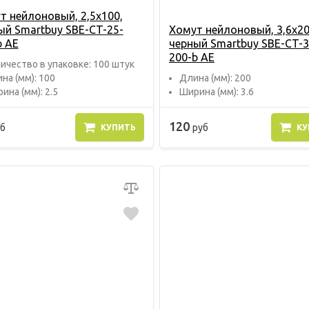
т нейлоновый, 2,5х100,
ый Smartbuy SBE-CT-25-
Хомут нейлоновый, 3,6х20
b AE
черный Smartbuy SBE-CT-3
200-b AE
ичество в упаковке: 100 штук
на (мм): 100
Длина (мм): 200
ина (мм): 2.5
Ширина (мм): 3.6
120
б
руб
КУПИТЬ
КУ