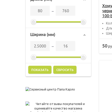
Хому
черн
‒
100-
Кол
Дли
Шир
Ширина (мм)
50
ру
‒
СБРОСИТЬ