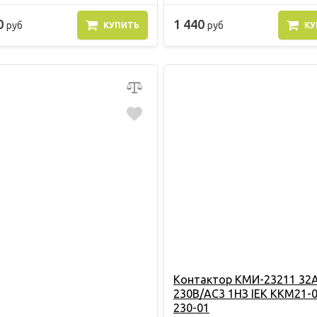
0
1 440
руб
руб
КУПИТЬ
КУ
Контактор КМИ-23211 32
230В/АС3 1НЗ IEK KKM21-0
230-01