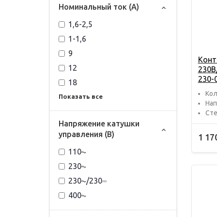
Номинальный ток (А)
1,6-2,5
1-1,6
9
Конт
12
230В
230-
18
Кол
Показать все
Нап
Сте
Напряжение катушки
управления (В)
1 17
110⏦
230⏦
230⏦/230⎓
400⏦