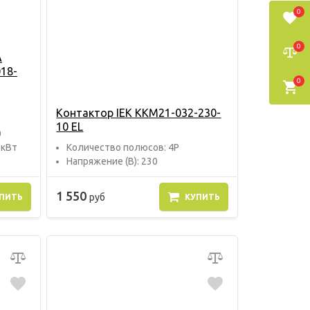
0
0
А
18-
0
Контактор IEK KKM21-032-230-
10 EL
0
 кВт
Количество полюсов: 4P
Напряжение (В): 230
1 550
руб
ПИТЬ
КУПИТЬ