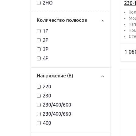
2НО
230-
Кол
Мощ
Количество полюсов
Нап
Ном
1P
Сте
2P
3P
1 06
4P
Напряжение (В)
220
230
230/400/600
230/400/660
400