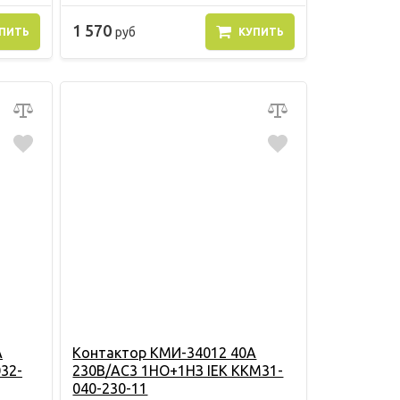
1 570
руб
ПИТЬ
КУПИТЬ
А
Контактор КМИ-34012 40А
32-
230В/АС3 1НО+1НЗ IEK KKM31-
040-230-11