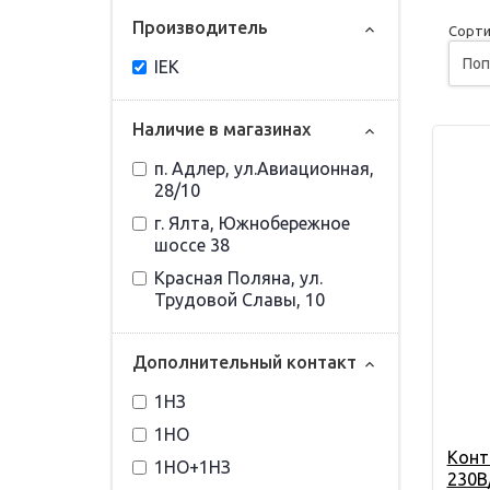
Прoизвoдитель
Сорти
IEK
Наличие в магазинах
п. Адлер, ул.Авиационная,
28/10
г. Ялта, Южнобережное
шоссе 38
Красная Поляна, ул.
Трудовой Славы, 10
Дополнительный контакт
1НЗ
1НО
Конт
1НО+1НЗ
230В