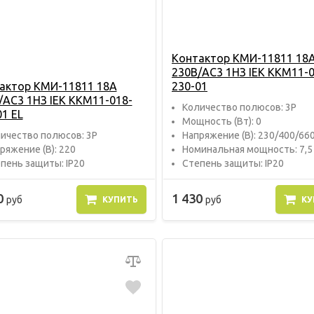
Контактор КМИ-11811 18
230В/АС3 1НЗ IEK KKM11-0
актор КМИ-11811 18А
230-01
/АС3 1НЗ IEK KKM11-018-
Количество полюсов: 3P
01 EL
Мощность (Вт): 0
ичество полюсов: 3P
Напряжение (В): 230/400/66
ряжение (В): 220
Номинальная мощность: 7,5
пень защиты: IP20
Степень защиты: IP20
0
1 430
руб
руб
КУПИТЬ
КУ