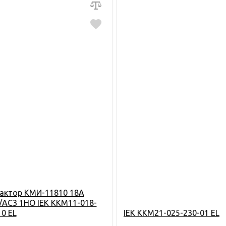
актор КМИ-11810 18А
/АС3 1НО IEK KKM11-018-
10 EL
IEK KKM21-025-230-01 EL