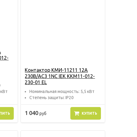
А
012-
Контактор КМИ-11211 12А
230В/АС3 1NC IEK KKM11-012-
230-01 EL
0
 кВт
Номинальная мощность: 5,5 кВт
Степень защиты: IP20
1 040
руб
ПИТЬ
КУПИТЬ