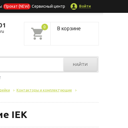
Войти
ы
Прокат (NEW)
Сервисный центр
01
0
В корзине
ru
НАЙТИ
р
-рейки
Контакторы и комплектующие
е IEK