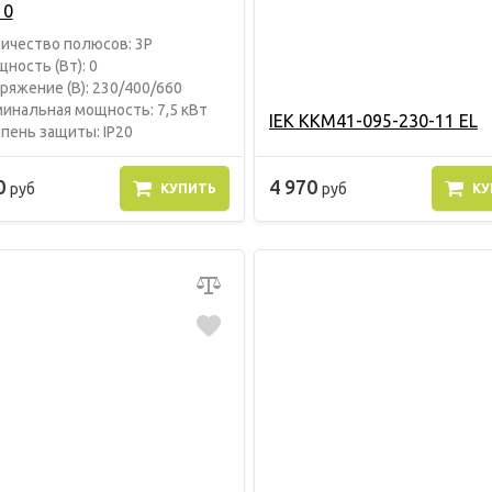
10
ичество полюсов: 3P
ность (Вт): 0
ряжение (В): 230/400/660
инальная мощность: 7,5 кВт
IEK KKM41-095-230-11 EL
пень защиты: IP20
0
4 970
руб
руб
КУПИТЬ
КУ