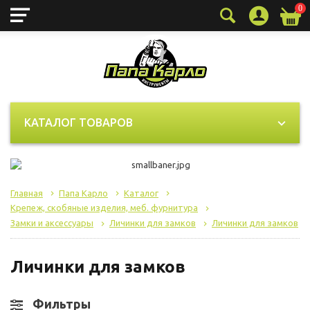
0
Технические (обязательные)
Всегда активно
файлы cookie
Технические (обязательные) файлы cookie
необходимы для корректного
КАТАЛОГ ТОВАРОВ
функционирования сайта и не подлежат
отключению. Эти файлы cookie не
сохраняют какую-либо информацию о
пользователе и не передают её в
Главная
Папа Карло
Каталог
сторонние аналитические системы.
Крепеж, скобяные изделия, меб. фурнитура
Замки и аксессуары
Личинки для замков
Личинки для замков
Целевые (аналитические, рекламные)
Личинки для замков
файлы cookie
Аналитические файлы cookie
Фильтры