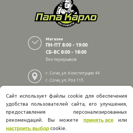
Магазин
ПН-ПТ 8:00 - 19:00
СБ-ВС 8:00 - 18:00
без перерывов
г. Сочи, ул. Конституции 44
г. Сочи, ул. Роз 115
г. Адлер, ул Авиационная
28/10
Сайт использует файлы cookie для обеспечения
удобства пользователей сайта, его улучшения,
8
(800)
222 02 01
предоставления персонализированных
Информация на сайте papakarlotools.ru не является публичной
рекомендаций. Вы можете
или
принять все
офертой. Указанные цены действуют только при оформлении заказа
через интернет-магазин papakarlotools.ru.
cookie.
настроить выбор
Цены в пунктах выдачи заказов и розничных магазинах компании