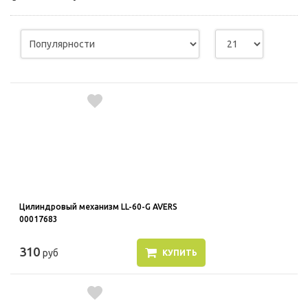
используются для оценки поведения
пользователей на сайте. Эти файлы cookie
помогают понять, как используется сайт,
чтобы увеличить его производительность
и сделать функционал сайта максимально
удобным для пользователей.
Рекламные файлы cookie используются
для целей маркетинга и улучшения
качества рекламы. Эти файлы cookie
помогают обеспечить максимально
высокую точность и ценность содержания
Цилиндровый механизм LL-60-G AVERS
маркетинговых и рекламных материалов
00017683
для пользователей сайта.
310
руб
КУПИТЬ