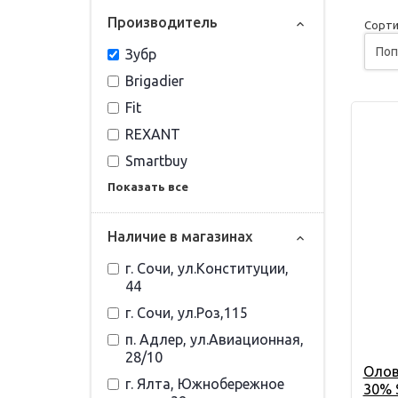
Прoизвoдитель
Сорти
Зубр
Brigadier
Fit
REXANT
Smartbuy
Показать все
Наличие в магазинах
г. Сочи, ул.Конституции,
44
г. Сочи, ул.Роз,115
п. Адлер, ул.Авиационная,
28/10
Олов
г. Ялта, Южнобережное
30% S