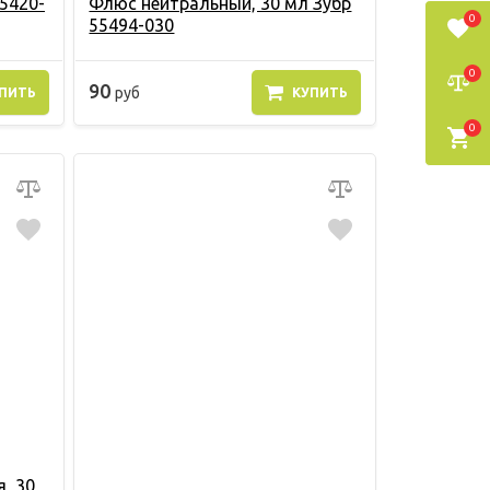
55420-
Флюс нейтральный, 30 мл Зубр
0
55494-030
0
90
руб
ПИТЬ
КУПИТЬ
0
, 30