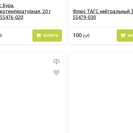
 Бура,
котемпературная, 20 г
Флюс ТАГС нейтральный 
 55476-020
55479-030
100
б
руб
КУПИТЬ
КУ