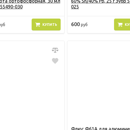
ота ортофосфорная, 30 мл
60% Sn/40% Pb, 25 г Зубр 
 55490-030
025
600
руб
руб
КУПИТЬ
КУ
Флюс Ф61А для алюминия