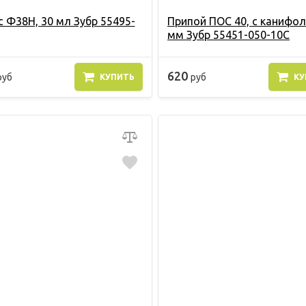
 Ф38Н, 30 мл Зубр 55495-
Припой ПОС 40, с канифол
мм Зубр 55451-050-10C
620
руб
руб
КУПИТЬ
КУ