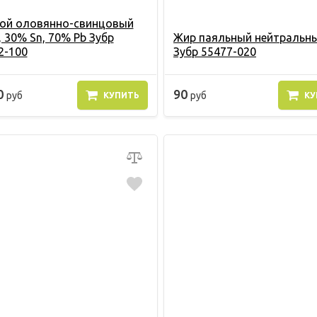
ой оловянно-свинцовый
, 30% Sn, 70% Pb Зубр
Жир паяльный нейтральн
2-100
Зубр 55477-020
0
90
руб
руб
КУПИТЬ
КУ