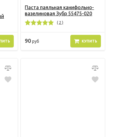
Паста паяльная канифольно-
вазелиновая Зубр 55475-020
ый
( 2 )
90
руб
ПИТЬ
КУПИТЬ