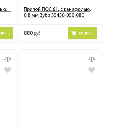
ью, 1
Припой ПОС 61, с канифолью,
0,8 мм Зубр 55450-050-08C
880
руб
ПИТЬ
КУПИТЬ