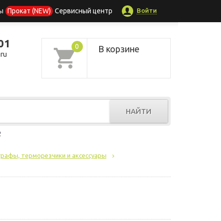
Войти
ы
Прокат (NEW)
Сервисный центр
01
0
В корзине
ru
НАЙТИ
р
графы, терморезчики и аксессуары