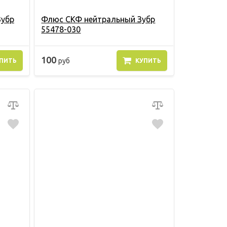
Зубр
Флюс СКФ нейтральный Зубр
55478-030
100
руб
ПИТЬ
КУПИТЬ