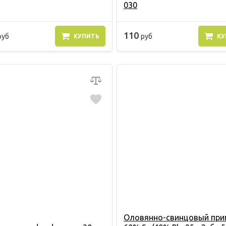
030
110
руб
руб
КУПИТЬ
КУ
Оловянно-свинцовый при