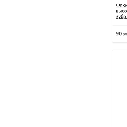
Флюс
высо
Зубр
90
ру