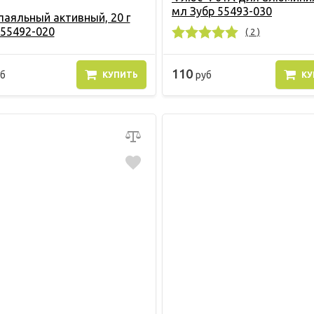
мл Зубр 55493-030
паяльный активный, 20 г
 55492-020
( 2 )
110
б
руб
КУПИТЬ
КУ