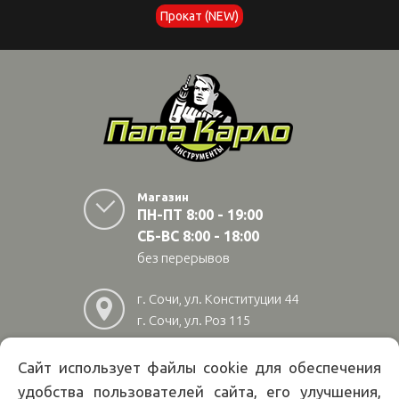
Прокат (NEW)
Магазин
ПН-ПТ 8:00 - 19:00
СБ-ВС 8:00 - 18:00
без перерывов
г. Сочи, ул. Конституции 44
г. Сочи, ул. Роз 115
г. Адлер, ул Авиационная
28/10
Сайт использует файлы cookie для обеспечения
удобства пользователей сайта, его улучшения,