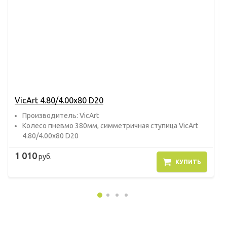
VicArt 4.80/4.00х80 D20
Прoизвoдитель: VicArt
Колесо пневмо 380мм, симметричная ступица VicArt
4.80/4.00х80 D20
1 010
руб.
КУПИТЬ