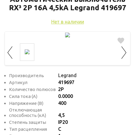
используются для оценки поведения
RX³ 2P 16A 4,5kA Legrand 419697
пользователей на сайте. Эти файлы cookie
помогают понять, как используется сайт,
Нет в наличии
чтобы увеличить его производительность
и сделать функционал сайта максимально
удобным для пользователей.
Рекламные файлы cookie используются
для целей маркетинга и улучшения
качества рекламы. Эти файлы cookie
Legrand
Производитель
помогают обеспечить максимально
419697
Артикул
высокую точность и ценность содержания
2P
Количество полюсов
маркетинговых и рекламных материалов
0.0000
Сила тока (А)
для пользователей сайта.
400
Напряжение (В)
Отключающая
4,5
способность (кА)
IP20
Степень защиты
C
Тип расцепления