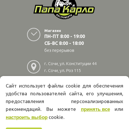
Магазин
ПН-ПТ 8:00 - 19:00
СБ-ВС 8:00 - 18:00
без перерывов
г. Сочи, ул. Конституции 44
г. Сочи, ул. Роз 115
г. Адлер, ул Авиационная
28/10
Сайт использует файлы cookie для обеспечения
удобства пользователей сайта, его улучшения,
8
(800)
222 02 01
предоставления персонализированных
Информация на сайте papakarlotools.ru не является публичной
рекомендаций. Вы можете
или
принять все
офертой. Указанные цены действуют только при оформлении заказа
через интернет-магазин papakarlotools.ru.
cookie.
настроить выбор
Цены в пунктах выдачи заказов и розничных магазинах компании
Папа Карло могут отличаться от указанных на сайте.