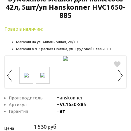
используются для оценки поведения
42л, 5шт/уп Hanskonner HVC1650-
пользователей на сайте. Эти файлы cookie
885
помогают понять, как используется сайт,
чтобы увеличить его производительность
Товар в наличии:
и сделать функционал сайта максимально
удобным для пользователей.
Магазин на ул. Авиационная, 28/10
Магазин в п. Красная Поляна, ул. Трудовой Славы, 10
Рекламные файлы cookie используются
для целей маркетинга и улучшения
качества рекламы. Эти файлы cookie
помогают обеспечить максимально
высокую точность и ценность содержания
маркетинговых и рекламных материалов
для пользователей сайта.
Hanskonner
Производитель
HVC1650-885
Артикул
Нет
Гарантия
1 530 руб
Цена