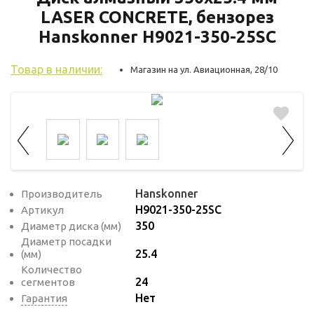
используются для оценки поведения
LASER CONCRETE, бензорез
пользователей на сайте. Эти файлы cookie
Hanskonner H9021-350-25SC
помогают понять, как используется сайт,
чтобы увеличить его производительность
Товар в наличии:
Магазин на ул. Авиационная, 28/10
и сделать функционал сайта максимально
удобным для пользователей.
Рекламные файлы cookie используются
для целей маркетинга и улучшения
качества рекламы. Эти файлы cookie
помогают обеспечить максимально
Hanskonner
Производитель
высокую точность и ценность содержания
H9021-350-25SC
Артикул
маркетинговых и рекламных материалов
350
Диаметр диска (мм)
для пользователей сайта.
Диаметр посадки
25.4
(мм)
Количество
24
сегментов
Нет
Гарантия