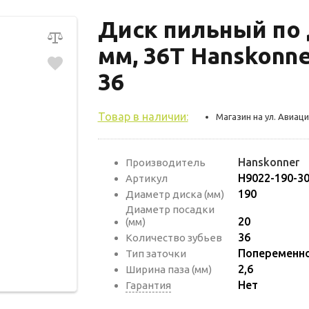
Диск пильный по 
мм, 36Т Hanskonne
36
Товар в наличии:
Магазин на ул. Авиаци
Hanskonner
Производитель
H9022-190-30
Артикул
190
Диаметр диска (мм)
Диаметр посадки
20
(мм)
36
Количество зубьев
Попеременно
Тип заточки
2,6
Ширина паза (мм)
Нет
Гарантия