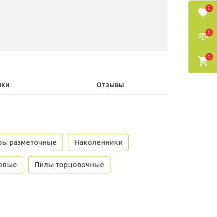
0
0
0
ики
Отзывы
ры разметочные
Наколенники
ковые
Пилы торцовочные