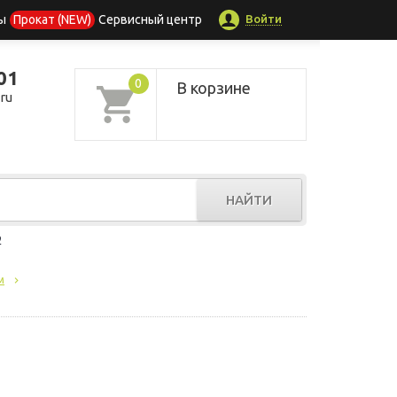
Войти
ы
Прокат (NEW)
Сервисный центр
01
0
В корзине
ru
НАЙТИ
р
м