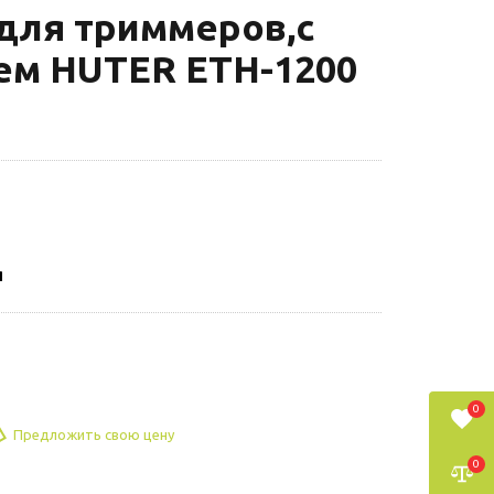
 для триммеров,с
ем HUTER ETH-1200
я
0
Предложить свою цену
0