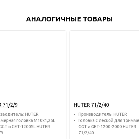
АНАЛОГИЧНЫЕ ТОВАРЫ
 71/2/9
HUTER 71/2/40
звoдитель: HUTER
Прoизвoдитель: HUTER
мерная головка М10х1,25L
Головка с леской для тримм
GGT и GET-1200SL HUTER
GGT и GET-1200-2000 HUTER
/9
71/2/40