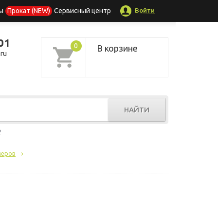
Войти
ы
Прокат (NEW)
Сервисный центр
01
0
В корзине
ru
НАЙТИ
р
меров