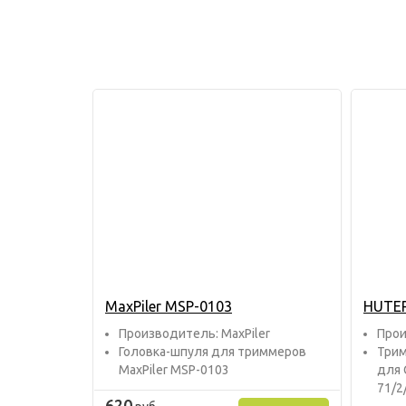
MaxPiler MSP-0103
HUTER
Прoизвoдитель: MaxPiler
Прoи
Головка-шпуля для триммеров
Трим
MaxPiler MSP-0103
для 
71/2
620