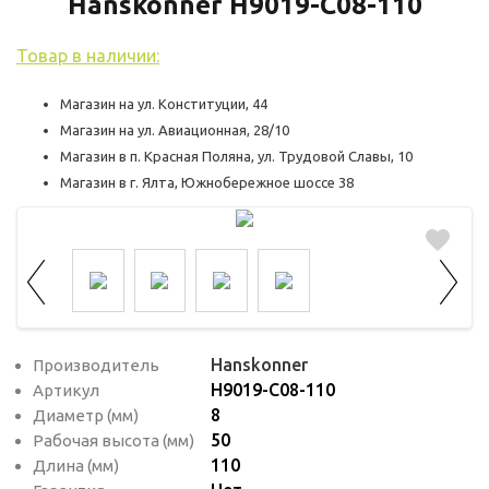
используются для оценки поведения
Hanskonner H9019-C08-110
пользователей на сайте. Эти файлы cookie
Товар в наличии:
помогают понять, как используется сайт,
чтобы увеличить его производительность
Магазин на ул. Конституции, 44
и сделать функционал сайта максимально
Магазин на ул. Авиационная, 28/10
удобным для пользователей.
Магазин в п. Красная Поляна, ул. Трудовой Славы, 10
Магазин в г. Ялта, Южнобережное шоссе 38
Рекламные файлы cookie используются
для целей маркетинга и улучшения
качества рекламы. Эти файлы cookie
помогают обеспечить максимально
высокую точность и ценность содержания
маркетинговых и рекламных материалов
для пользователей сайта.
Hanskonner
Производитель
H9019-C08-110
Артикул
8
Диаметр (мм)
50
Рабочая высота (мм)
110
Длина (мм)