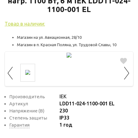
нагр. 1100 Вт, 6 м IEK LDD11-024-
используются для оценки поведения
пользователей на сайте. Эти файлы cookie
1100-001 EL
помогают понять, как используется сайт,
Товар в наличии:
чтобы увеличить его производительность
и сделать функционал сайта максимально
Магазин на ул. Авиационная, 28/10
удобным для пользователей.
Магазин в п. Красная Поляна, ул. Трудовой Славы, 10
Рекламные файлы cookie используются
для целей маркетинга и улучшения
качества рекламы. Эти файлы cookie
помогают обеспечить максимально
высокую точность и ценность содержания
маркетинговых и рекламных материалов
IEK
Производитель
для пользователей сайта.
LDD11-024-1100-001 EL
Артикул
230
Напряжение (В)
IP33
Степень защиты
1 год
Гарантия