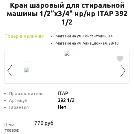
используются для оценки поведения
Кран шаровый для стиральной
пользователей на сайте. Эти файлы cookie
машины 1/2”x3/4" нр/нр ITAP 392
помогают понять, как используется сайт,
1/2
чтобы увеличить его производительность
и сделать функционал сайта максимально
Товар в наличии:
Магазин на ул. Конституции, 44
удобным для пользователей.
Магазин на ул. Авиационная, 28/10
Рекламные файлы cookie используются
для целей маркетинга и улучшения
качества рекламы. Эти файлы cookie
помогают обеспечить максимально
высокую точность и ценность содержания
маркетинговых и рекламных материалов
ITAP
Производитель
для пользователей сайта.
392 1/2
Артикул
Нет
Гарантия
770 руб
Цена
товара: