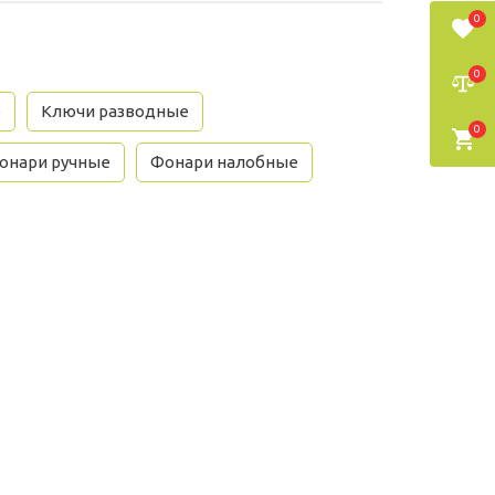
0
0
е
Ключи разводные
0
онари ручные
Фонари налобные