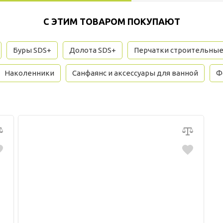
С ЭТИМ ТОВАРОМ ПОКУПАЮТ
Буры SDS+
Долота SDS+
Перчатки строительны
Наколенники
Санфаянс и аксессуары для ванной
Ф