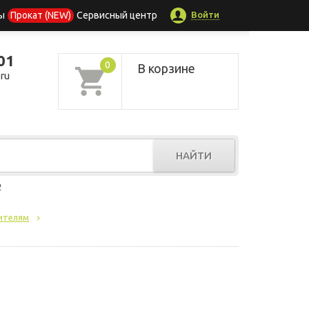
Войти
ы
Прокат (NEW)
Сервисный центр
01
0
В корзине
ru
НАЙТИ
р
ителям