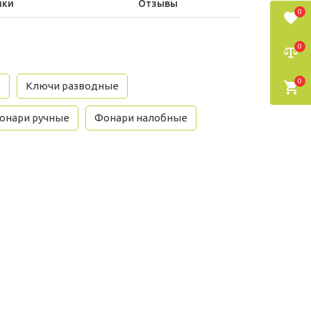
ики
Отзывы
0
0
0
е
Ключи разводные
онари ручные
Фонари налобные