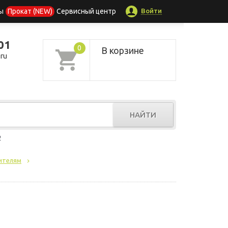
Войти
ы
Прокат (NEW)
Сервисный центр
01
0
В корзине
ru
НАЙТИ
р
ителям