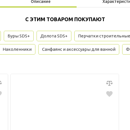
Описание
Характерист
С ЭТИМ ТОВАРОМ ПОКУПАЮТ
Буры SDS+
Долота SDS+
Перчатки строительны
Наколенники
Санфаянс и аксессуары для ванной
Ф