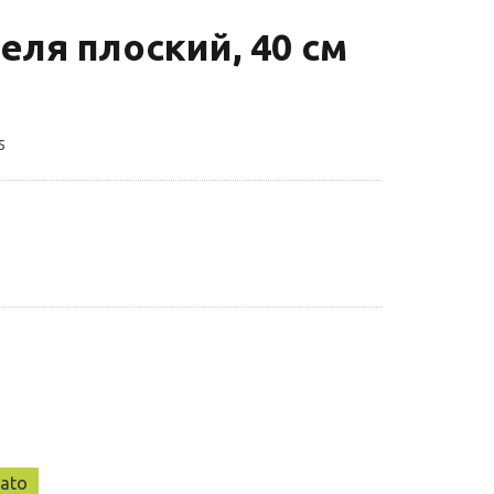
еля плоский, 40 cм
5
ato