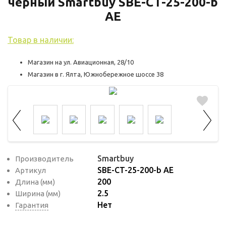
используются для оценки поведения
черный Smartbuy SBE-CT-25-200-b
пользователей на сайте. Эти файлы cookie
AE
помогают понять, как используется сайт,
Товар в наличии:
чтобы увеличить его производительность
и сделать функционал сайта максимально
Магазин на ул. Авиационная, 28/10
удобным для пользователей.
Магазин в г. Ялта, Южнобережное шоссе 38
Рекламные файлы cookie используются
для целей маркетинга и улучшения
качества рекламы. Эти файлы cookie
помогают обеспечить максимально
высокую точность и ценность содержания
маркетинговых и рекламных материалов
Smartbuy
Производитель
для пользователей сайта.
SBE-CT-25-200-b AE
Артикул
200
Длина (мм)
2.5
Ширина (мм)
Нет
Гарантия