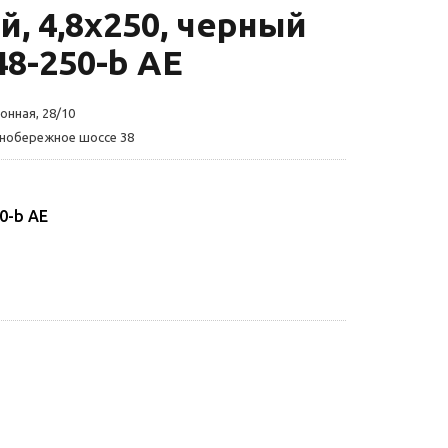
, 4,8х250, черный
48-250-b AE
онная, 28/10
жнобережное шоссе 38
0-b AE