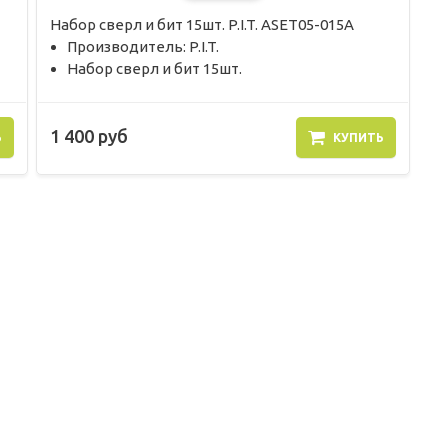
Набор сверл и бит 15шт. P.I.T. ASET05-015A
Производитель: P.I.T.
Набор сверл и бит 15шт.
1 400 руб
Ь
КУПИТЬ