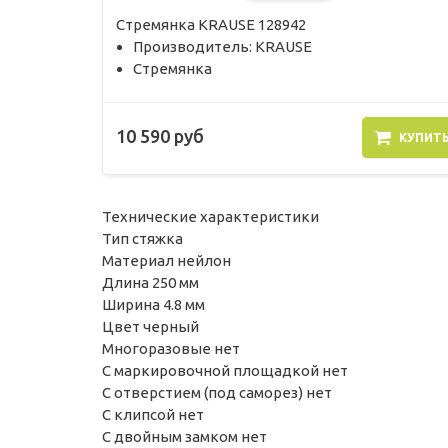
Стремянка KRAUSE 128942
Производитель: KRAUSE
Стремянка
10 590 руб
КУПИТ
Технические характеристики
Тип стяжка
Материал нейлон
Длина 250 мм
Ширина 4.8 мм
Цвет черный
Многоразовые нет
С маркировочной площадкой нет
С отверстием (под саморез) нет
С клипсой нет
С двойным замком нет