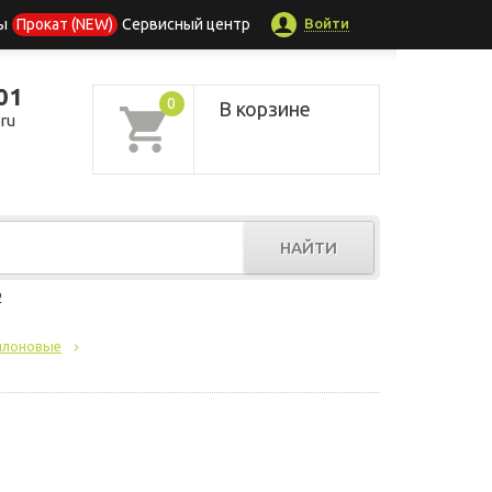
Войти
ы
Прокат (NEW)
Сервисный центр
01
0
В корзине
ru
НАЙТИ
р
йлоновые