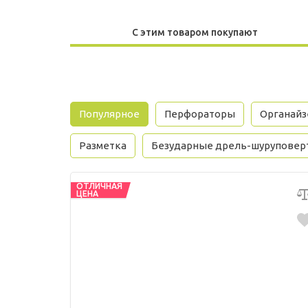
С этим товаром покупают
Популярное
Перфораторы
Органай
Разметка
Безударные дрель-шуруповер
ОТЛИЧНАЯ
ЦЕНА