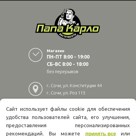
Магазин
ПН-ПТ 8:00 - 19:00
СБ-ВС 8:00 - 18:00
без перерывов
г. Сочи, ул. Конституции 44
г. Сочи, ул. Роз 115
г. Адлер, ул Авиационная
28/10
Сайт использует файлы cookie для обеспечения
удобства пользователей сайта, его улучшения,
8
(800)
222 02 01
предоставления персонализированных
Информация на сайте papakarlotools.ru не является публичной
рекомендаций. Вы можете
или
принять все
офертой. Указанные цены действуют только при оформлении заказа