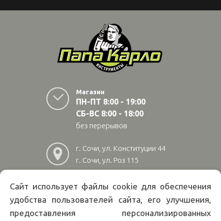
Магазин
ПН-ПТ 8:00 - 19:00
СБ-ВС 8:00 - 18:00
без перерывов
г. Сочи, ул. Конституции 44
г. Сочи, ул. Роз 115
г. Адлер, ул Авиационная
28/10
Сайт использует файлы cookie для обеспечения
удобства пользователей сайта, его улучшения,
8
(800)
222 02 01
предоставления персонализированных
Информация на сайте papakarlotools.ru не является публичной