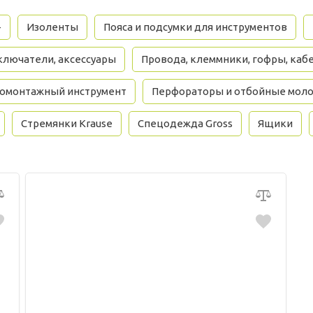
+
Изоленты
Пояса и подсумки для инструментов
ключатели, аксессуары
Провода, клеммники, гофры, каб
омонтажный инструмент
Перфораторы и отбойные моло
Стремянки Krause
Спецодежда Gross
Ящики