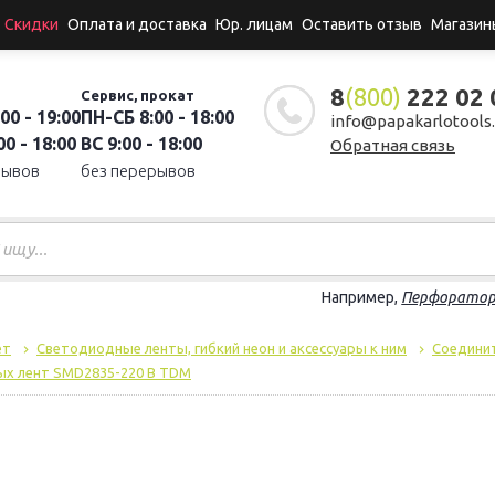
Скидки
Оплата и доставка
Юр. лицам
Оставить отзыв
Магазин
8
(800)
222 02 
Сервис, прокат
00 - 19:00
ПН-СБ 8:00 - 18:00
info@papakarlotools.
0 - 18:00
ВС 9:00 - 18:00
Обратная связь
рывов
без перерывов
Например,
Перфорато
ет
Светодиодные ленты, гибкий неон и аксессуары к ним
Соедини
ых лент SMD2835-220 В TDM