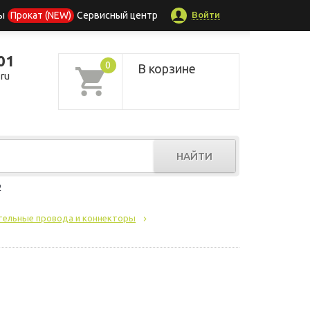
Войти
ы
Прокат (NEW)
Сервисный центр
01
0
В корзине
ru
НАЙТИ
р
тельные провода и коннекторы