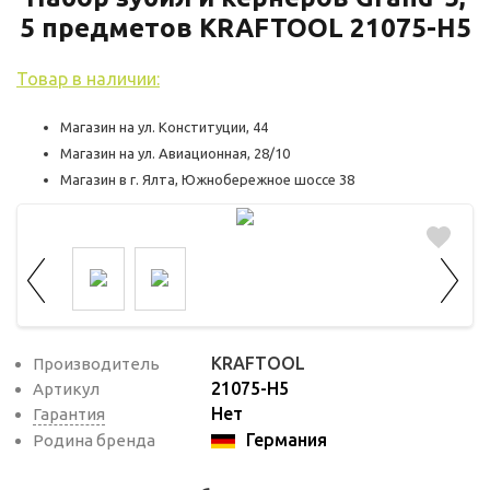
используются для оценки поведения
5 предметов KRAFTOOL 21075-H5
пользователей на сайте. Эти файлы cookie
помогают понять, как используется сайт,
Товар в наличии:
чтобы увеличить его производительность
и сделать функционал сайта максимально
Магазин на ул. Конституции, 44
удобным для пользователей.
Магазин на ул. Авиационная, 28/10
Магазин в г. Ялта, Южнобережное шоссе 38
Рекламные файлы cookie используются
для целей маркетинга и улучшения
качества рекламы. Эти файлы cookie
помогают обеспечить максимально
высокую точность и ценность содержания
маркетинговых и рекламных материалов
KRAFTOOL
Производитель
для пользователей сайта.
21075-H5
Артикул
Нет
Гарантия
Германия
Родина бренда