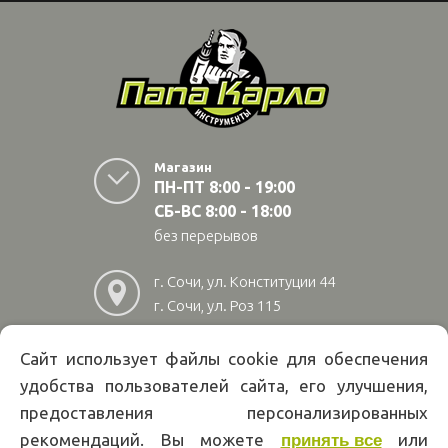
Магазин
ПН-ПТ 8:00 - 19:00
СБ-ВС 8:00 - 18:00
без перерывов
г. Сочи, ул. Конституции 44
г. Сочи, ул. Роз 115
г. Адлер, ул Авиационная
28/10
Сайт использует файлы cookie для обеспечения
удобства пользователей сайта, его улучшения,
8
(800)
222 02 01
предоставления персонализированных
Информация на сайте papakarlotools.ru не является публичной
рекомендаций. Вы можете
или
принять все
офертой. Указанные цены действуют только при оформлении заказа