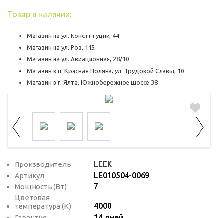
используются для оценки поведения
пользователей на сайте. Эти файлы cookie
Товар в наличии:
помогают понять, как используется сайт,
Магазин на ул. Конституции, 44
чтобы увеличить его производительность
Магазин на ул. Роз, 115
и сделать функционал сайта максимально
Магазин на ул. Авиационная, 28/10
удобным для пользователей.
Магазин в п. Красная Поляна, ул. Трудовой Славы, 10
Магазин в г. Ялта, Южнобережное шоссе 38
Рекламные файлы cookie используются
для целей маркетинга и улучшения
качества рекламы. Эти файлы cookie
помогают обеспечить максимально
высокую точность и ценность содержания
маркетинговых и рекламных материалов
для пользователей сайта.
LEEK
Производитель
LE010504-0069
Артикул
7
Мощность (Вт)
Цветовая
4000
температура (К)
14 дней
Гарантия