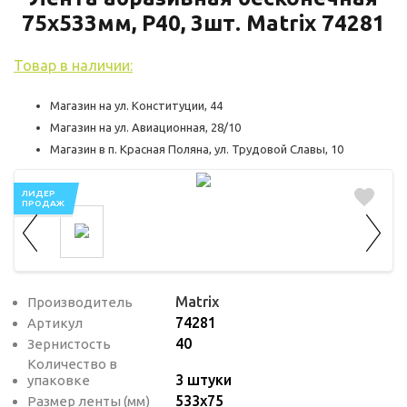
используются для оценки поведения
75х533мм, P40, 3шт. Matrix 74281
пользователей на сайте. Эти файлы cookie
помогают понять, как используется сайт,
Товар в наличии:
чтобы увеличить его производительность
и сделать функционал сайта максимально
Магазин на ул. Конституции, 44
удобным для пользователей.
Магазин на ул. Авиационная, 28/10
Магазин в п. Красная Поляна, ул. Трудовой Славы, 10
Рекламные файлы cookie используются
для целей маркетинга и улучшения
ЛИДЕР
качества рекламы. Эти файлы cookie
ПРОДАЖ
помогают обеспечить максимально
высокую точность и ценность содержания
маркетинговых и рекламных материалов
Matrix
Производитель
для пользователей сайта.
74281
Артикул
40
Зернистость
Количество в
3 штуки
упаковке
533х75
Размер ленты (мм)