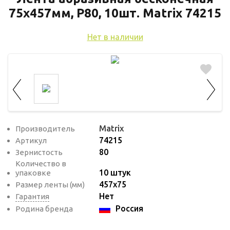
используются для оценки поведения
75х457мм, P80, 10шт. Matrix 74215
пользователей на сайте. Эти файлы cookie
помогают понять, как используется сайт,
Нет в наличии
чтобы увеличить его производительность
и сделать функционал сайта максимально
удобным для пользователей.
Рекламные файлы cookie используются
для целей маркетинга и улучшения
качества рекламы. Эти файлы cookie
Matrix
Производитель
помогают обеспечить максимально
74215
Артикул
высокую точность и ценность содержания
80
Зернистость
маркетинговых и рекламных материалов
Количество в
для пользователей сайта.
10 штук
упаковке
457х75
Размер ленты (мм)
Нет
Гарантия
Россия
Родина бренда