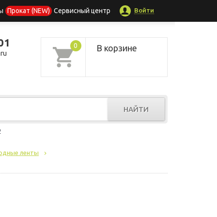
Войти
ы
Прокат (NEW)
Сервисный центр
01
0
В корзине
ru
НАЙТИ
р
одные ленты