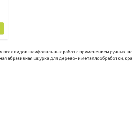
Ь
ля всех видов шлифовальных работ с применением ручных ш
ая абразивная шкурка для дерево- и металлообработки, крас