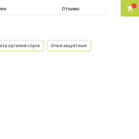
0
ики
Отзывы
та органов слуха
Очки защитные