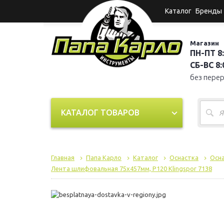
Каталог
Бренды
Магазин
ПН-ПТ 8:
СБ-ВС 8:0
без пере
КАТАЛОГ ТОВАРОВ
Главная
Папа Карло
Каталог
Оснастка
Осна
Лента шлифовальная 75х457мм, P120 Klingspor 7138