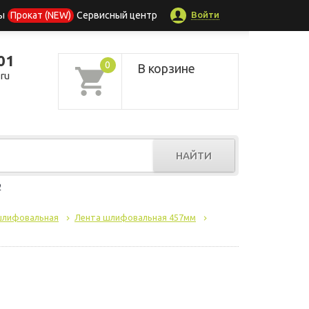
Войти
ы
Прокат (NEW)
Сервисный центр
01
0
В корзине
ru
НАЙТИ
р
шлифовальная
Лента шлифовальная 457мм