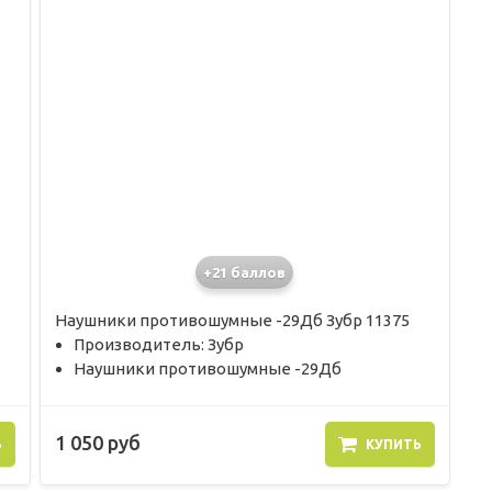
+21 баллов
Наушники противошумные -29Дб Зубр 11375
Производитель: Зубр
Наушники противошумные -29Дб
1 050 руб
Ь
КУПИТЬ