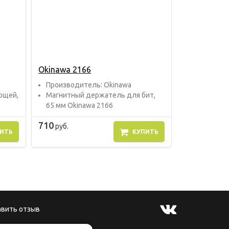
Okinawa 2166
Прoизвoдитель: Okinawa
ющей,
Магнитный держатель для бит,
65 мм Okinawa 2166
710
руб.
ИТЬ
КУПИТЬ
авить отзыв