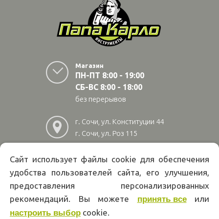
Магазин
ПН-ПТ 8:00 - 19:00
СБ-ВС 8:00 - 18:00
без перерывов
г. Сочи, ул. Конституции 44
г. Сочи, ул. Роз 115
г. Адлер, ул Авиационная
28/10
Сайт использует файлы cookie для обеспечения
удобства пользователей сайта, его улучшения,
8
(800)
222 02 01
предоставления персонализированных
Информация на сайте papakarlotools.ru не является публичной
рекомендаций. Вы можете
или
принять все
офертой. Указанные цены действуют только при оформлении заказа
через интернет-магазин papakarlotools.ru.
cookie.
настроить выбор