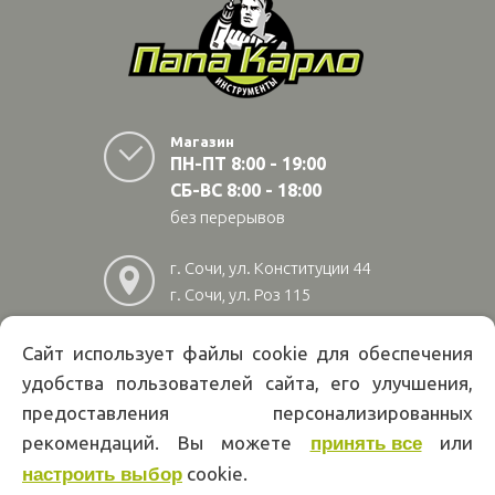
Магазин
ПН-ПТ 8:00 - 19:00
СБ-ВС 8:00 - 18:00
без перерывов
г. Сочи, ул. Конституции 44
г. Сочи, ул. Роз 115
г. Адлер, ул Авиационная
28/10
Сайт использует файлы cookie для обеспечения
удобства пользователей сайта, его улучшения,
8
(800)
222 02 01
предоставления персонализированных
Информация на сайте papakarlotools.ru не является публичной
рекомендаций. Вы можете
или
принять все
офертой. Указанные цены действуют только при оформлении заказа
через интернет-магазин papakarlotools.ru.
cookie.
настроить выбор
Цены в пунктах выдачи заказов и розничных магазинах компании