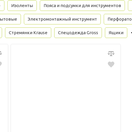
+
Изоленты
Пояса и подсумки для инструментов
бытовые
Электромонтажный инструмент
Перфорато
Стремянки Krause
Спецодежда Gross
Ящики