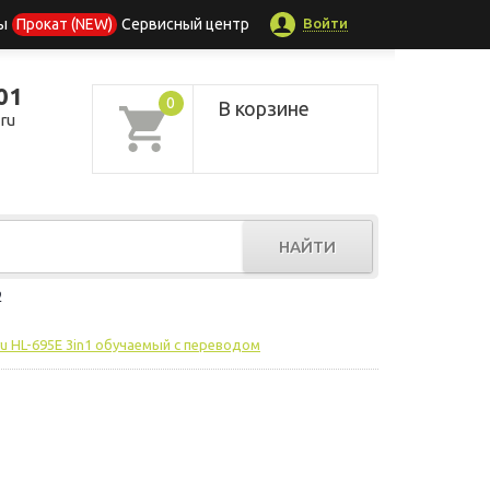
Войти
ы
Прокат (NEW)
Сервисный центр
01
0
В корзине
ru
НАЙТИ
р
u HL-695E 3in1 обучаемый с переводом