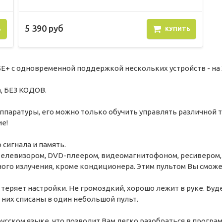
5 390 руб
Ь
КУПИТЬ
+ с одновременной поддержкой нескольких устройств - на 3 
а, БЕЗ КОДОВ.
аппаратуры, его можно только обучить управлять различной
ие!
сигнала и память.
телевизором, DVD-плеером, видеомагнитофоном, ресивером,
ого излучения, кроме кондиционера. Этим пультом Вы сможе
 теряет настройки. Не громоздкий, хорошо лежит в руке. Буд
 них списаны в один небольшой пульт.
усском языке, что позволит Вам легко разобраться в програ