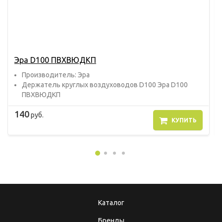
Эра D100 ПВХВЮДКП
Прoизвoдитель: Эра
Держатель круглых воздуховодов D100 Эра D100
ПВХВЮДКП
140
руб.
КУПИТЬ
Каталог
Бренды