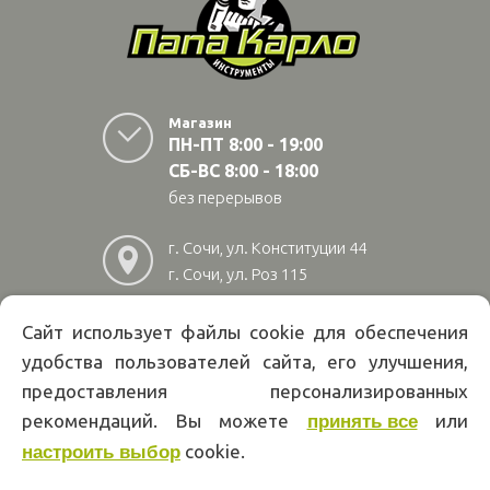
Магазин
ПН-ПТ 8:00 - 19:00
СБ-ВС 8:00 - 18:00
без перерывов
г. Сочи, ул. Конституции 44
г. Сочи, ул. Роз 115
г. Адлер, ул Авиационная
28/10
Сайт использует файлы cookie для обеспечения
удобства пользователей сайта, его улучшения,
8
(800)
222 02 01
предоставления персонализированных
Информация на сайте papakarlotools.ru не является публичной
рекомендаций. Вы можете
или
принять все
офертой. Указанные цены действуют только при оформлении заказа
cookie.
через интернет-магазин papakarlotools.ru.
настроить выбор
Цены в пунктах выдачи заказов и розничных магазинах компании
Папа Карло могут отличаться от указанных на сайте.