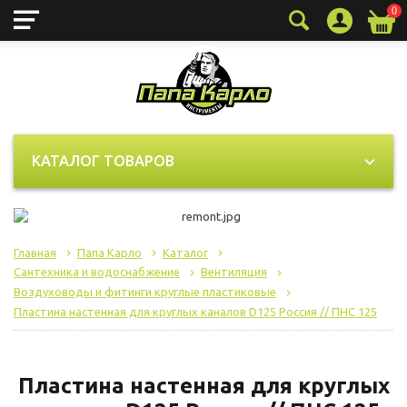
0
Технические (обязательные)
Всегда активно
файлы cookie
Технические (обязательные) файлы cookie
необходимы для корректного
КАТАЛОГ ТОВАРОВ
функционирования сайта и не подлежат
отключению. Эти файлы cookie не
сохраняют какую-либо информацию о
пользователе и не передают её в
Главная
Папа Карло
Каталог
сторонние аналитические системы.
Сантехника и водоснабжение
Вентиляция
Воздуховоды и фитинги круглые пластиковые
Пластина настенная для круглых каналов D125 Россия // ПНС 125
Целевые (аналитические, рекламные)
файлы cookie
Аналитические файлы cookie
Пластина настенная для круглых