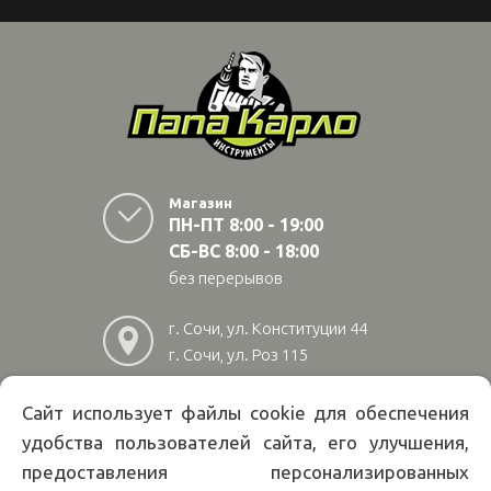
Магазин
ПН-ПТ 8:00 - 19:00
СБ-ВС 8:00 - 18:00
без перерывов
г. Сочи, ул. Конституции 44
г. Сочи, ул. Роз 115
г. Адлер, ул Авиационная
28/10
Сайт использует файлы cookie для обеспечения
удобства пользователей сайта, его улучшения,
8
(800)
222 02 01
предоставления персонализированных
Информация на сайте papakarlotools.ru не является публичной