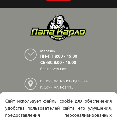
Магазин
ПН-ПТ 8:00 - 19:00
СБ-ВС 8:00 - 18:00
без перерывов
г. Сочи, ул. Конституции 44
г. Сочи, ул. Роз 115
г. Адлер, ул Авиационная
28/10
Сайт использует файлы cookie для обеспечения
удобства пользователей сайта, его улучшения,
8
(800)
222 02 01
предоставления персонализированных