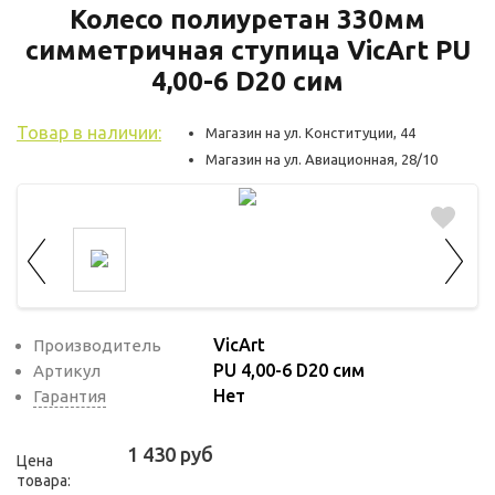
используются для оценки поведения
Колесо полиуретан 330мм
пользователей на сайте. Эти файлы cookie
симметричная ступица VicArt PU
помогают понять, как используется сайт,
4,00-6 D20 сим
чтобы увеличить его производительность
и сделать функционал сайта максимально
Товар в наличии:
Магазин на ул. Конституции, 44
удобным для пользователей.
Магазин на ул. Авиационная, 28/10
Рекламные файлы cookie используются
для целей маркетинга и улучшения
качества рекламы. Эти файлы cookie
помогают обеспечить максимально
высокую точность и ценность содержания
маркетинговых и рекламных материалов
VicArt
Производитель
для пользователей сайта.
PU 4,00-6 D20 сим
Артикул
Нет
Гарантия
1 430 руб
Цена
товара: