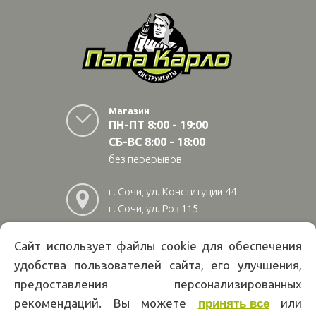
Магазин
ПН-ПТ 8:00 - 19:00
СБ-ВС 8:00 - 18:00
без перерывов
г. Сочи, ул. Конституции 44
г. Сочи, ул. Роз 115
г. Адлер, ул Авиационная
28/10
Сайт использует файлы cookie для обеспечения
удобства пользователей сайта, его улучшения,
8
(800)
222 02 01
предоставления персонализированных
Информация на сайте papakarlotools.ru не является публичной
рекомендаций. Вы можете
или
принять все
офертой. Указанные цены действуют только при оформлении заказа