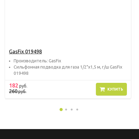
GasFix 019498
Прoизвoдитель: GasFix
Сильфонная подводка для газа 1/2"х1,5 м, г/ш GasFix
019498
182
руб.
КУПИТЬ
260
руб.