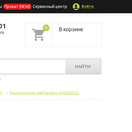
Войти
ы
Прокат (NEW)
Сервисный центр
01
0
В корзине
ru
НАЙТИ
р
нт
Растворитель 646 Farbitex 4100003322