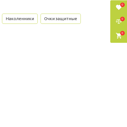
0
Наколенники
Очки защитные
0
0