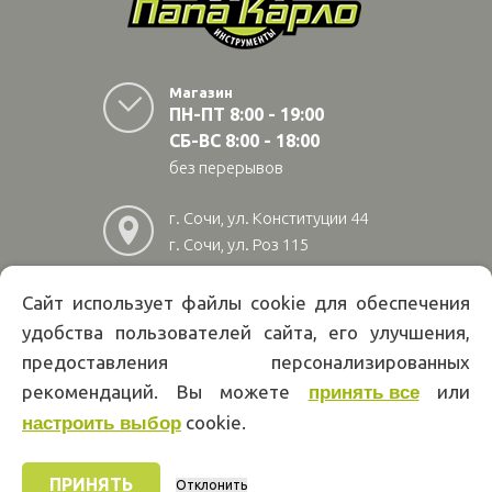
Магазин
ПН-ПТ 8:00 - 19:00
СБ-ВС 8:00 - 18:00
без перерывов
г. Сочи, ул. Конституции 44
г. Сочи, ул. Роз 115
г. Адлер, ул Авиационная
28/10
Сайт использует файлы cookie для обеспечения
удобства пользователей сайта, его улучшения,
8
(800)
222 02 01
предоставления персонализированных
Информация на сайте papakarlotools.ru не является публичной
рекомендаций. Вы можете
или
принять все
офертой. Указанные цены действуют только при оформлении заказа
cookie.
через интернет-магазин papakarlotools.ru.
настроить выбор
Цены в пунктах выдачи заказов и розничных магазинах компании
Папа Карло могут отличаться от указанных на сайте.
ПРИНЯТЬ
Отклонить