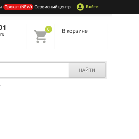
Войти
ы
Прокат (NEW)
Сервисный центр
01
0
В корзине
ru
НАЙТИ
р