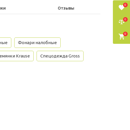
0
ики
Отзывы
0
0
ные
Фонари налобные
емянки Krause
Спецодежда Gross