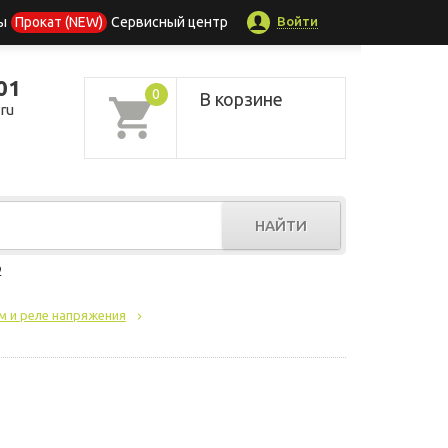
Войти
ы
Прокат (NEW)
Сервисный центр
01
0
В корзине
ru
НАЙТИ
р
м и реле напряжения