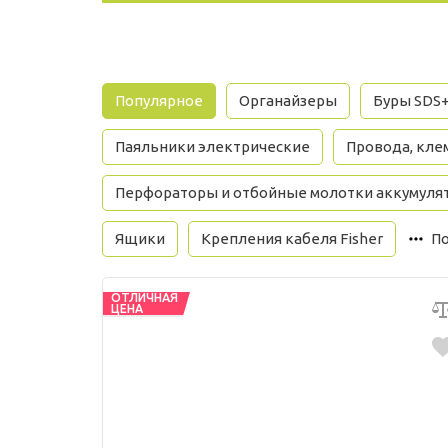
Популярное
Органайзеры
Буры SDS
Паяльники электрические
Провода, кле
Перфораторы и отбойные молотки аккумуля
Ящики
Крепления кабеля Fisher
По
ОТЛИЧНАЯ
ЦЕНА