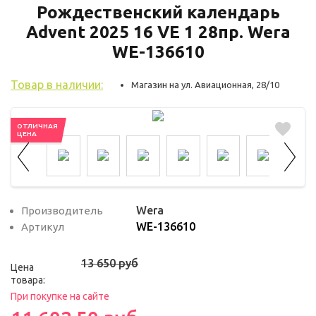
используются для оценки поведения
Рождественский календарь
пользователей на сайте. Эти файлы cookie
Advent 2025 16 VE 1 28пр. Wera
помогают понять, как используется сайт,
WE-136610
чтобы увеличить его производительность
и сделать функционал сайта максимально
Товар в наличии:
Магазин на ул. Авиационная, 28/10
удобным для пользователей.
Рекламные файлы cookie используются
ОТЛИЧНАЯ
ЦЕНА
для целей маркетинга и улучшения
качества рекламы. Эти файлы cookie
помогают обеспечить максимально
высокую точность и ценность содержания
Wera
Производитель
маркетинговых и рекламных материалов
WE-136610
Артикул
для пользователей сайта.
13 650 руб
Цена
товара:
При покупке на сайте