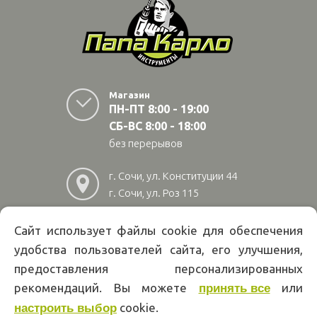
Магазин
ПН-ПТ 8:00 - 19:00
СБ-ВС 8:00 - 18:00
без перерывов
г. Сочи, ул. Конституции 44
г. Сочи, ул. Роз 115
г. Адлер, ул Авиационная
28/10
Сайт использует файлы cookie для обеспечения
удобства пользователей сайта, его улучшения,
8
(800)
222 02 01
предоставления персонализированных
Информация на сайте papakarlotools.ru не является публичной
рекомендаций. Вы можете
или
принять все
офертой. Указанные цены действуют только при оформлении заказа
через интернет-магазин papakarlotools.ru.
cookie.
настроить выбор