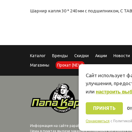
Шарнир капля 30 * 240 мм с подшипником, С 
Каталог
Бренды
Скидки
Акции
Новости
Магазины
Прокат (NEW)
Сайт использует фа
улучшения, предо
или
настроить вы
ПРИНЯТЬ
От
Ознакомиться
c Политикой
Информация на сайте papakarlotools.ru не является публ
Цены в пунктах выдачи заказов и розничных магазинах ко