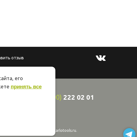
авить отзыв
айта, его
жете
принять все
8
(800)
222 02 01
ции 44
онная
ерез интернет-магазин papakarlotools.ru.