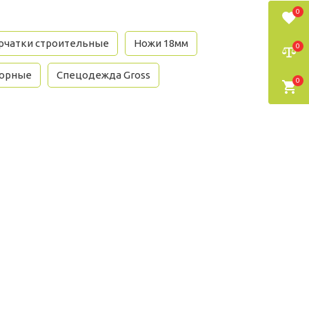
0
рчатки строительные
Ножи 18мм
0
торные
Спецодежда Gross
0