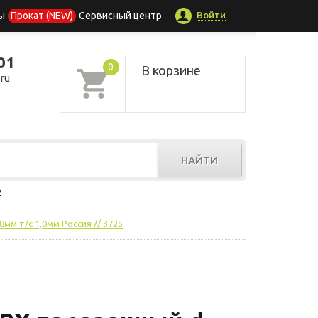
Войти
ы
Прокат (NEW)
Сервисный центр
01
0
В корзине
ru
НАЙТИ
р
мм т/с 1,0мм Россия // 3725