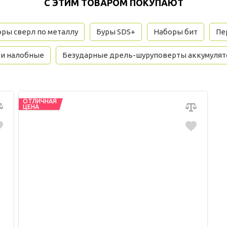
С ЭТИМ ТОВАРОМ ПОКУПАЮТ
ры сверл по металлу
Буры SDS+
Наборы бит
Пе
и налобные
Безударные дрель-шуруповерты аккумуля
ОТЛИЧНАЯ
ЦЕНА