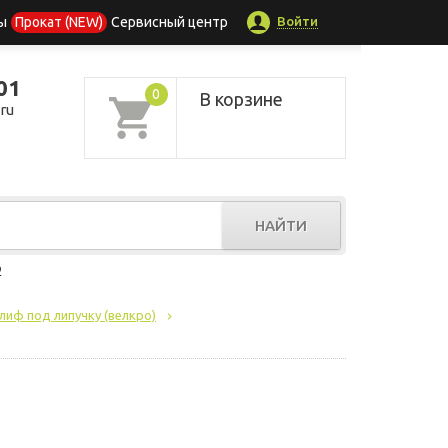
Войти
ы
Прокат (NEW)
Сервисный центр
01
0
В корзине
ru
НАЙТИ
р
лиф под липучку (велкро)