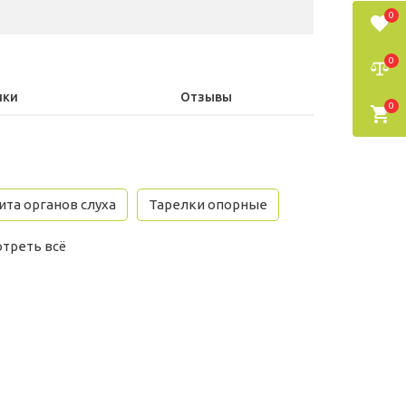
0
0
ики
Отзывы
0
та органов слуха
Тарелки опорные
треть всё