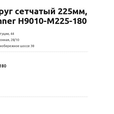
уг сетчатый 225мм,
nner H9010-M225-180
туции, 44
онная, 28/10
жнобережное шоссе 38
180