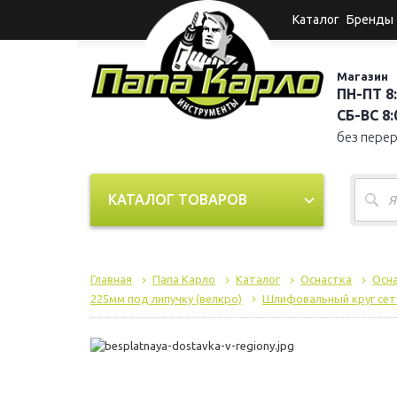
Каталог
Бренды
Магазин
ПН-ПТ 8:
СБ-ВС 8:0
без пере
КАТАЛОГ ТОВАРОВ
Главная
Папа Карло
Каталог
Оснастка
Осна
225мм под липучку (велкро)
Шлифовальный круг сетч