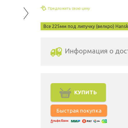
Предложить свою цену
Все 225мм под липучку (велкро) Hans
Информация о дос
Выбрать город доставки
КУПИТЬ