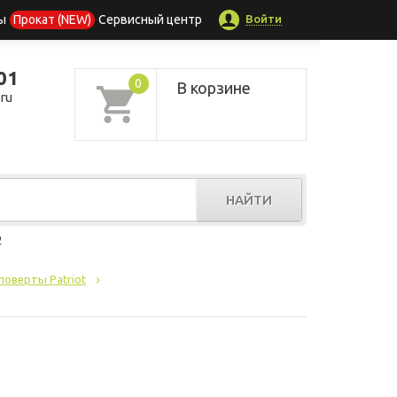
Войти
ы
Прокат (NEW)
Сервисный центр
01
0
В корзине
ru
НАЙТИ
р
оверты Patriot