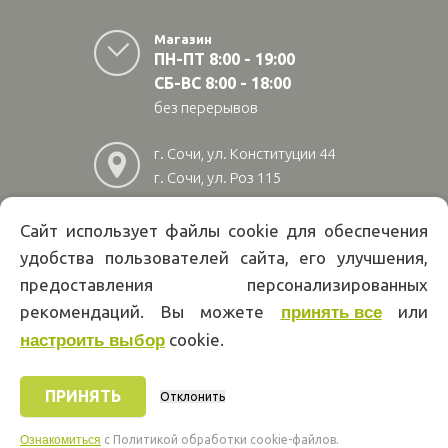
Магазин
ПН-ПТ 8:00 - 19:00
СБ-ВС 8:00 - 18:00
без перерывов
г. Сочи, ул. Конституции 44
г. Сочи, ул. Роз 115
г. Адлер, ул Авиационная
28/10
Сайт использует файлы cookie для обеспечения
удобства пользователей сайта, его улучшения,
8
(800)
222 02 01
предоставления персонализированных
Информация на сайте papakarlotools.ru не является публичной
рекомендаций. Вы можете
или
принять все
офертой. Указанные цены действуют только при оформлении заказа
через интернет-магазин papakarlotools.ru.
cookie.
настроить выбор
Цены в пунктах выдачи заказов и розничных магазинах компании
Папа Карло могут отличаться от указанных на сайте.
ПРИНЯТЬ
Отклонить
Ознакомиться
c Политикой обработки cookie-файлов.